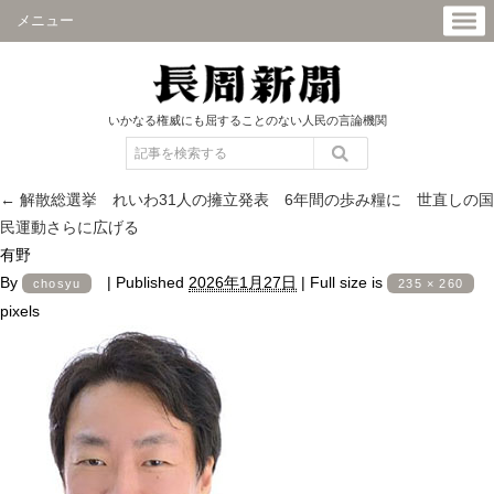
メニュー
いかなる権威にも屈することのない人民の言論機関
←
解散総選挙 れいわ31人の擁立発表 6年間の歩み糧に 世直しの国
民運動さらに広げる
有野
By
|
Published
2026年1月27日
|
Full size is
chosyu
235 × 260
pixels