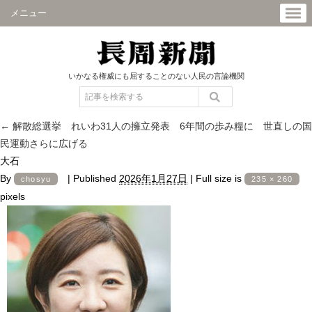
メニュー
いかなる権威にも屈することのない人民の言論機関
←
解散総選挙 れいわ31人の擁立発表 6年間の歩み糧に 世直しの国
民運動さらに広げる
大石
By
|
Published
2026年1月27日
|
Full size is
chosyu
235 × 260
pixels