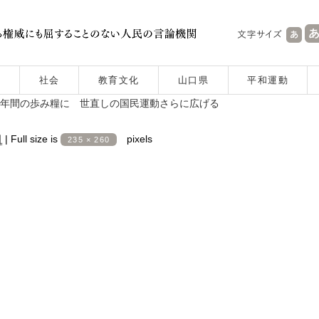
社会
教育文化
山口県
平和運動
6年間の歩み糧に 世直しの国民運動さらに広げる
日
|
Full size is
pixels
235 × 260