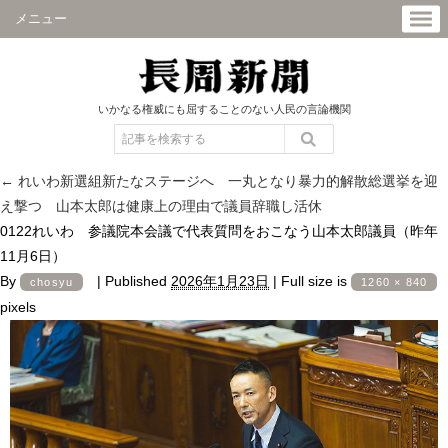
メニュー
いかなる権威にも屈することのない人民の言論機関
←
れいわ新選組新たなステージへ 一丸となり暴力的解散総選挙を迎
え撃つ 山本太郎は健康上の理由で議員辞職し活休
0122れいわ 参議院本会議で代表質問をおこなう山本太郎議員（昨年
11月6日）
By
|
Published
2026年1月23日
|
Full size is
chosyu
1260 × 840
pixels