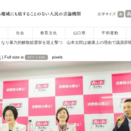
社会
教育文化
山口県
平和運動
となり暴力的解散総選挙を迎え撃つ 山本太郎は健康上の理由で議員辞
日
|
Full size is
pixels
977 × 566