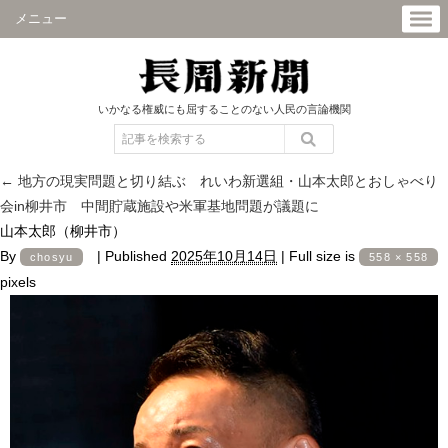
メニュー
いかなる権威にも屈することのない人民の言論機関
←
地方の現実問題と切り結ぶ れいわ新選組・山本太郎とおしゃべり
会in柳井市 中間貯蔵施設や米軍基地問題が議題に
山本太郎（柳井市）
By
|
Published
2025年10月14日
|
Full size is
chosyu
558 × 558
pixels