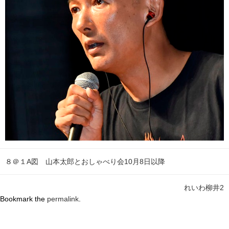
８＠１A図 山本太郎とおしゃべり会10月8日以降
れいわ柳井2
Bookmark the
permalink
.