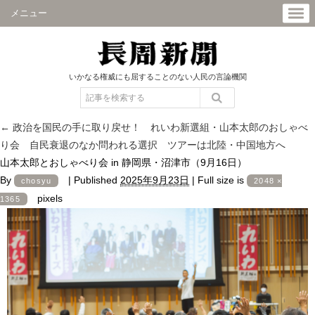
メニュー
いかなる権威にも屈することのない人民の言論機関
←
政治を国民の手に取り戻せ！ れいわ新選組・山本太郎のおしゃべ
り会 自民衰退のなか問われる選択 ツアーは北陸・中国地方へ
山本太郎とおしゃべり会 in 静岡県・沼津市（9月16日）
By
|
Published
2025年9月23日
|
Full size is
chosyu
2048 ×
pixels
1365