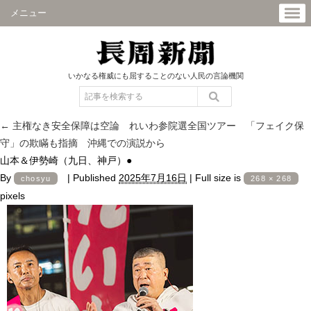
メニュー
いかなる権威にも屈することのない人民の言論機関
←
主権なき安全保障は空論 れいわ参院選全国ツアー 「フェイク保
守」の欺瞞も指摘 沖縄での演説から
山本＆伊勢崎（九日、神戸）●
By
|
Published
2025年7月16日
|
Full size is
chosyu
268 × 268
pixels