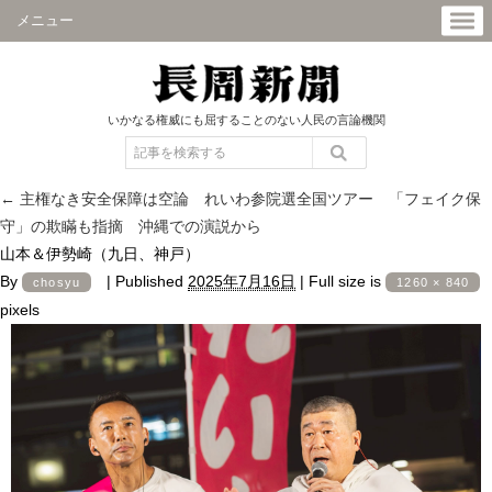
メニュー
いかなる権威にも屈することのない人民の言論機関
←
主権なき安全保障は空論 れいわ参院選全国ツアー 「フェイク保
守」の欺瞞も指摘 沖縄での演説から
山本＆伊勢崎（九日、神戸）
By
|
Published
2025年7月16日
|
Full size is
chosyu
1260 × 840
pixels