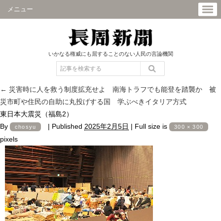
メニュー
いかなる権威にも屈することのない人民の言論機関
←
災害時に人を救う制度拡充せよ 南海トラフでも能登を踏襲か 被
災市町や住民の自助に丸投げする国 学ぶべきイタリア方式
東日本大震災（福島2）
By
|
Published
2025年2月5日
|
Full size is
chosyu
300 × 300
pixels