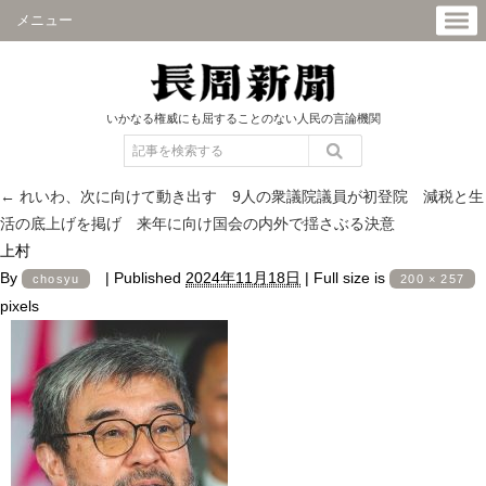
メニュー
いかなる権威にも屈することのない人民の言論機関
←
れいわ、次に向けて動き出す 9人の衆議院議員が初登院 減税と生
活の底上げを掲げ 来年に向け国会の内外で揺さぶる決意
上村
By
|
Published
2024年11月18日
|
Full size is
chosyu
200 × 257
pixels