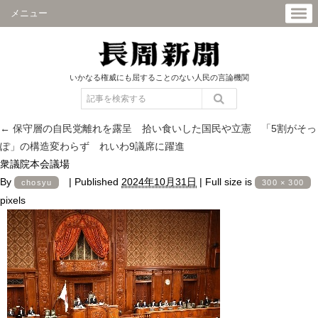
メニュー
いかなる権威にも屈することのない人民の言論機関
←
保守層の自民党離れを露呈 拾い食いした国民や立憲 「5割がそっ
ぽ」の構造変わらず れいわ9議席に躍進
衆議院本会議場
By
|
Published
2024年10月31日
|
Full size is
chosyu
300 × 300
pixels