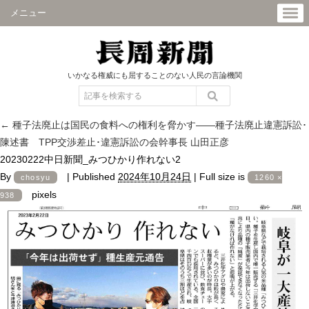
メニュー
いかなる権威にも屈することのない人民の言論機関
←
種子法廃止は国民の食料への権利を脅かす――種子法廃止違憲訴訟･
陳述書 TPP交渉差止･違憲訴訟の会幹事長 山田正彦
20230222中日新聞_みつひかり作れない2
By
|
Published
2024年10月24日
|
Full size is
chosyu
1260 ×
pixels
938