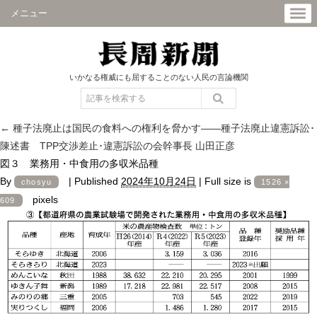
メニュー
いかなる権威にも屈することのない人民の言論機関
←
種子法廃止は国民の食料への権利を脅かす――種子法廃止違憲訴訟･
陳述書 TPP交渉差止･違憲訴訟の会幹事長 山田正彦
図３ 業務用・中食用の多収米品種
By
|
Published
2024年10月24日
|
Full size is
chosyu
1526 ×
pixels
609