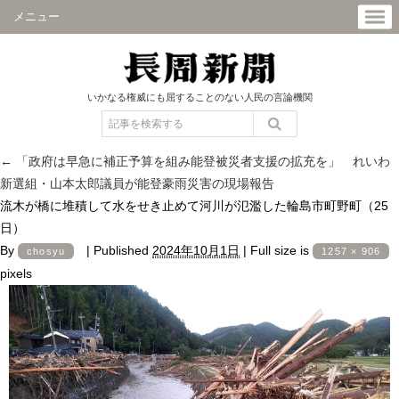
メニュー
いかなる権威にも屈することのない人民の言論機関
←
「政府は早急に補正予算を組み能登被災者支援の拡充を」 れいわ
新選組・山本太郎議員が能登豪雨災害の現場報告
流木が橋に堆積して水をせき止めて河川が氾濫した輪島市町野町（25
日）
By
|
Published
2024年10月1日
|
Full size is
chosyu
1257 × 906
pixels