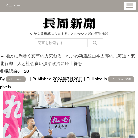
メニュー
いかなる権威にも屈することのない人民の言論機関
←
地方に渦巻く変革の力束ねる れいわ新選組山本太郎の北海道・東
北行脚 人と社会食い潰す政治に終止符を
札幌駅前6．28
By
|
Published
2024年7月28日
|
Full size is
chosyu
1156 × 696
pixels