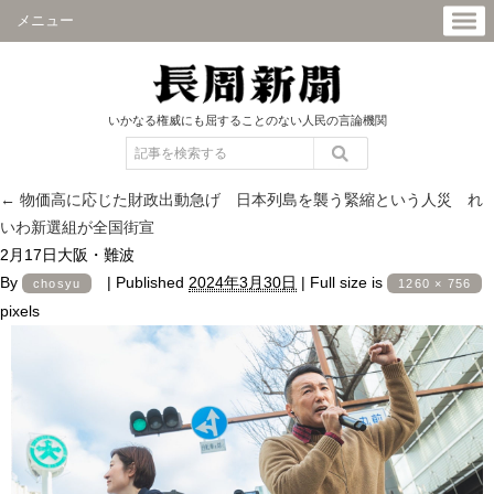
メニュー
いかなる権威にも屈することのない人民の言論機関
←
物価高に応じた財政出動急げ 日本列島を襲う緊縮という人災 れ
いわ新選組が全国街宣
2月17日大阪・難波
By
|
Published
2024年3月30日
|
Full size is
chosyu
1260 × 756
pixels