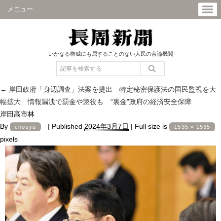
メニュー
いかなる権威にも屈することのない人民の言論機関
←
岸田政府「身辺調査」法案を提出 特定秘密保護法の国民監視を大
幅拡大 情報漏洩で罰金や懲役も “裏金”政府の経済安全保障
岸田高市林
By
|
Published
2024年3月7日
|
Full size is
chosyu
1535 × 1535
pixels