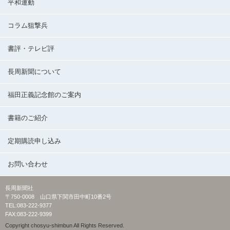
平和運動
コラム狙撃兵
書評・テレビ評
長周新聞について
福田正義記念館のご案内
書籍のご紹介
定期購読申し込み
お問い合わせ
長周新聞社
〒750-0008 山口県下関市田中町10番2号
TEL:083-222-9377
FAX:083-222-9399
Copyright chosyu-shimbun All Rights Reserved.