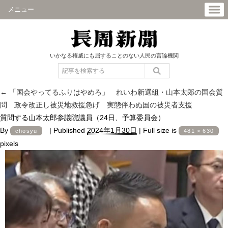
メニュー
いかなる権威にも屈することのない人民の言論機関
←
「国会やってるふりはやめろ」 れいわ新選組・山本太郎の国会質
問 政令改正し被災地救援急げ 実態伴わぬ国の被災者支援
質問する山本太郎参議院議員（24日、予算委員会）
By
|
Published
2024年1月30日
|
Full size is
chosyu
481 × 630
pixels