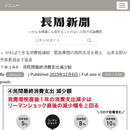
メニュー
いかなる権威にも屈することのない人民の言論機関
←
やればできる消費税減税 緊急事態の国民生活を救え 山本太郎が
予算委員会で追及
７＠１A４ ④民間最終消費支出減少額
By
|
Published
2023年12月6日
|
Full size is
chosyu
768 × 545
pixels