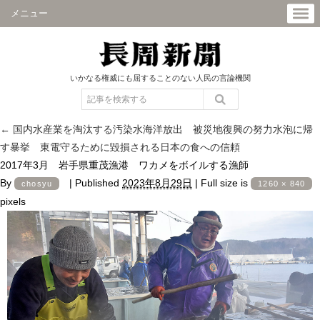
メニュー
いかなる権威にも屈することのない人民の言論機関
←
国内水産業を淘汰する汚染水海洋放出 被災地復興の努力水泡に帰
す暴挙 東電守るために毀損される日本の食への信頼
2017年3月 岩手県重茂漁港 ワカメをボイルする漁師
By
|
Published
2023年8月29日
|
Full size is
chosyu
1260 × 840
pixels