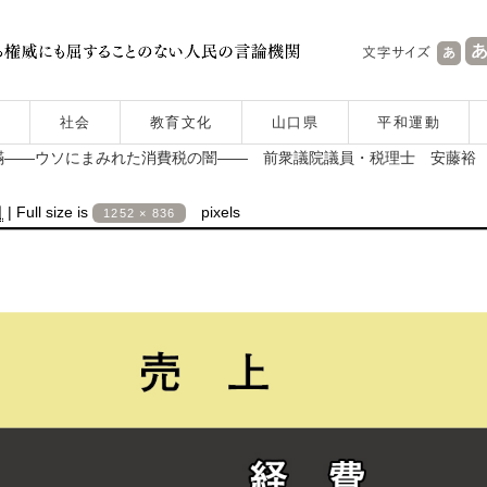
社会
教育文化
山口県
平和運動
瞞――ウソにまみれた消費税の闇―― 前衆議院議員・税理士 安藤裕
日
|
Full size is
pixels
1252 × 836