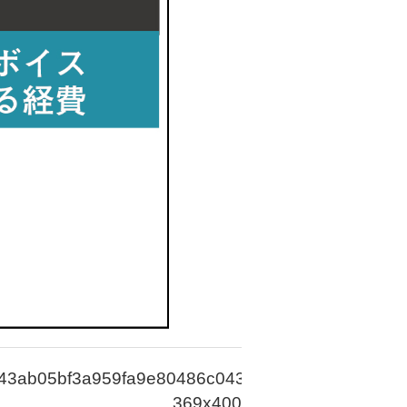
43ab05bf3a959fa9e80486c0435639-
369x400