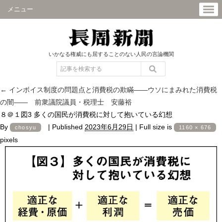
メニュー
いかなる権威にも屈することのない人民の言論機関
←
インボイス制度の問題点と消費税の欺瞞――ウソにまみれた消費税
の闇―― 前衆議院議員・税理士 安藤裕
８＠１図3 多くの国民が消費税に対して抱いている幻想
By
|
Published
2023年6月29日
|
Full size is
chosyu
1160 × 676
pixels