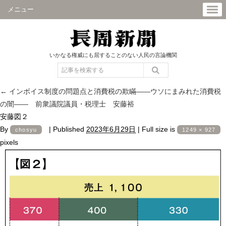
メニュー
いかなる権威にも屈することのない人民の言論機関
←
インボイス制度の問題点と消費税の欺瞞――ウソにまみれた消費税
の闇―― 前衆議院議員・税理士 安藤裕
安藤図２
By
|
Published
2023年6月29日
|
Full size is
chosyu
1249 × 927
pixels