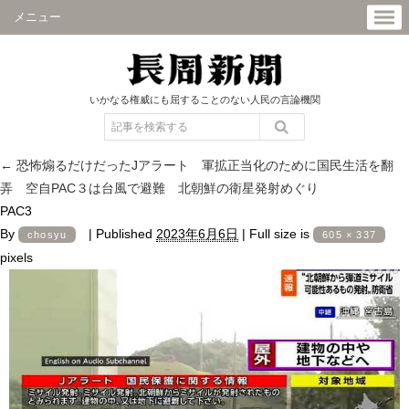
メニュー
いかなる権威にも屈することのない人民の言論機関
←
恐怖煽るだけだったJアラート 軍拡正当化のために国民生活を翻
弄 空自PAC３は台風で避難 北朝鮮の衛星発射めぐり
PAC3
By
|
Published
2023年6月6日
|
Full size is
chosyu
605 × 337
pixels