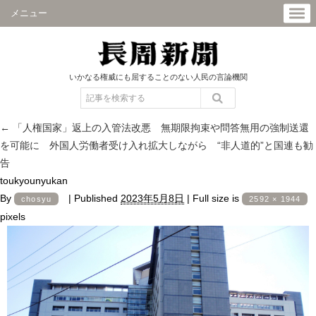
メニュー
いかなる権威にも屈することのない人民の言論機関
←
「人権国家」返上の入管法改悪 無期限拘束や問答無用の強制送還
を可能に 外国人労働者受け入れ拡大しながら “非人道的”と国連も勧
告
toukyounyukan
By
|
Published
2023年5月8日
|
Full size is
chosyu
2592 × 1944
pixels