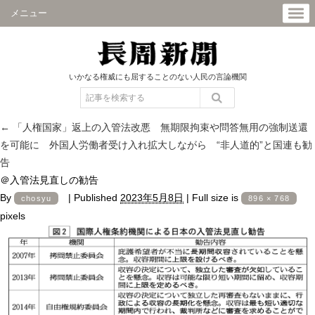
メニュー
いかなる権威にも屈することのない人民の言論機関
←
「人権国家」返上の入管法改悪 無期限拘束や問答無用の強制送還
を可能に 外国人労働者受け入れ拡大しながら “非人道的”と国連も勧
告
＠入管法見直しの勧告
By
|
Published
2023年5月8日
|
Full size is
chosyu
896 × 768
pixels