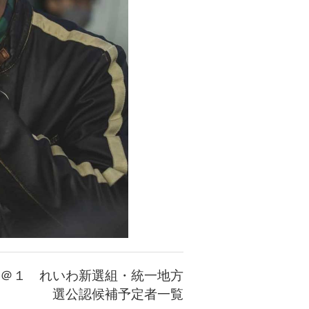
＠１ れいわ新選組・統一地方
選公認候補予定者一覧