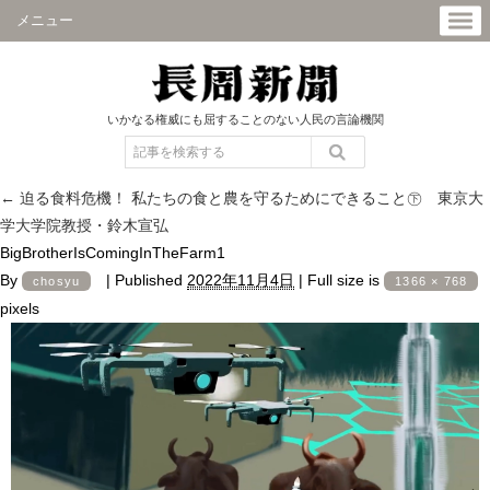
メニュー
いかなる権威にも屈することのない人民の言論機関
←
迫る食料危機！ 私たちの食と農を守るためにできること㊦ 東京大
学大学院教授・鈴木宣弘
BigBrotherIsComingInTheFarm1
By
|
Published
2022年11月4日
|
Full size is
chosyu
1366 × 768
pixels