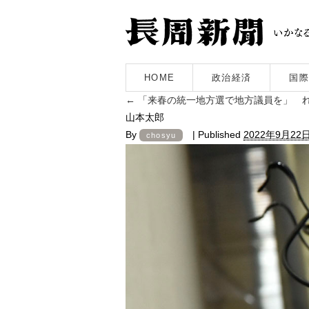
HOME
政治経済
国際
←
「来春の統一地方選で地方議員を」 れ
山本太郎
By
|
Published
2022年9月22
chosyu