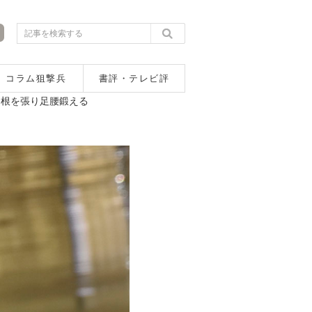
コラム狙撃兵
書評・テレビ評
に根を張り足腰鍛える