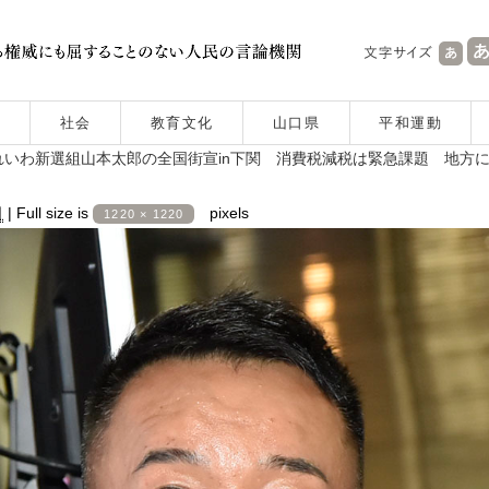
社会
教育文化
山口県
平和運動
いわ新選組山本太郎の全国街宣in下関 消費税減税は緊急課題 地方
日
|
Full size is
pixels
1220 × 1220