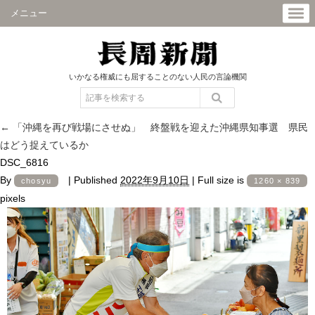
メニュー
いかなる権威にも屈することのない人民の言論機関
←
「沖縄を再び戦場にさせぬ」 終盤戦を迎えた沖縄県知事選 県民
はどう捉えているか
DSC_6816
By
|
Published
2022年9月10日
|
Full size is
chosyu
1260 × 839
pixels