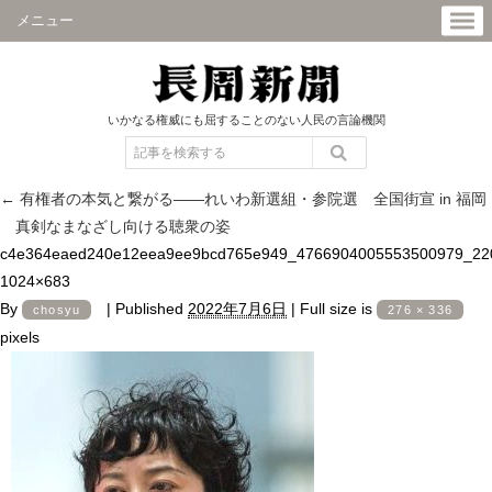
メニュー
いかなる権威にも屈することのない人民の言論機関
←
有権者の本気と繋がる――れいわ新選組・参院選 全国街宣 in 福岡
真剣なまなざし向ける聴衆の姿
c4e364eaed240e12eea9ee9bcd765e949_4766904005553500979_22
1024×683
By
|
Published
2022年7月6日
|
Full size is
chosyu
276 × 336
pixels