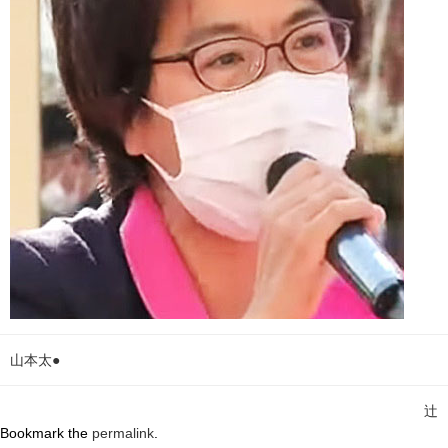
山本太●
辻
Bookmark the
permalink
.