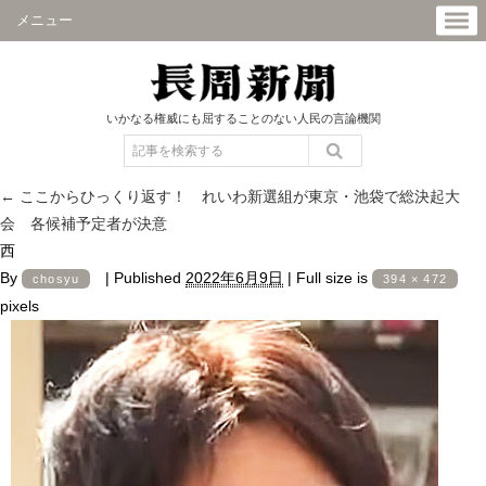
メニュー
いかなる権威にも屈することのない人民の言論機関
←
ここからひっくり返す！ れいわ新選組が東京・池袋で総決起大
会 各候補予定者が決意
西
By
|
Published
2022年6月9日
|
Full size is
chosyu
394 × 472
pixels