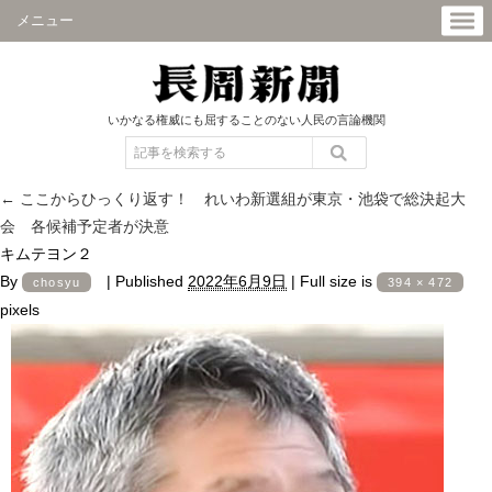
メニュー
いかなる権威にも屈することのない人民の言論機関
←
ここからひっくり返す！ れいわ新選組が東京・池袋で総決起大
会 各候補予定者が決意
キムテヨン２
By
|
Published
2022年6月9日
|
Full size is
chosyu
394 × 472
pixels