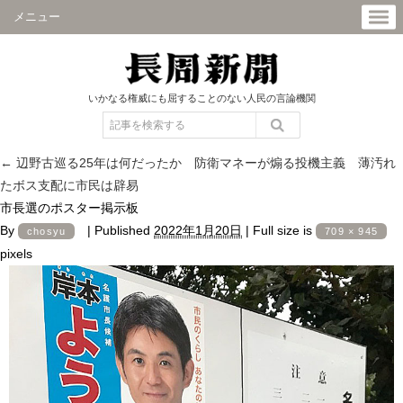
メニュー
いかなる権威にも屈することのない人民の言論機関
←
辺野古巡る25年は何だったか 防衛マネーが煽る投機主義 薄汚れ
たボス支配に市民は辟易
市長選のポスター掲示板
By
|
Published
2022年1月20日
|
Full size is
chosyu
709 × 945
pixels