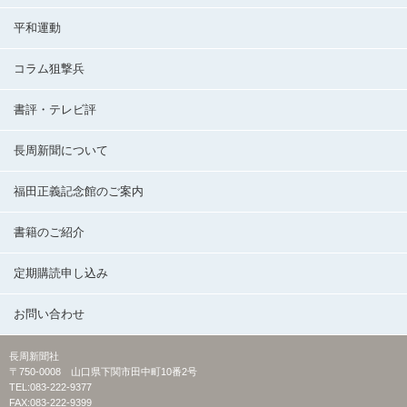
平和運動
コラム狙撃兵
書評・テレビ評
長周新聞について
福田正義記念館のご案内
書籍のご紹介
定期購読申し込み
お問い合わせ
長周新聞社
〒750-0008 山口県下関市田中町10番2号
TEL:083-222-9377
FAX:083-222-9399