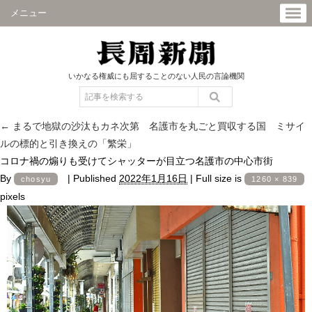
メニュー
いかなる権威にも屈することのない人民の言論機関
←
まるで地獄の沙汰もカネ次第 名護市を丸ごと買収する国 ミサイ
ルの標的と引き換えの「繁栄」
コロナ禍の煽りも受けてシャッターが目立つ名護市の中心市街
By
|
Published
2022年1月16日
|
Full size is
chosyu
1260 × 839
pixels