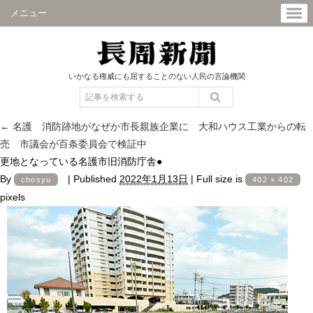
メニュー
いかなる権威にも屈することのない人民の言論機関
←
名護 消防跡地がなぜか市長親族企業に 大和ハウス工業からの転
売 市議会が百条委員会で検証中
更地となっている名護市旧消防庁舎●
By
|
Published
2022年1月13日
|
Full size is
chosyu
402 × 402
pixels