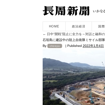
HOME
政治経済
国際
←
日中“開戦”阻止に全力を～対話と融和
石垣島に建設中の陸上自衛隊ミサイル部隊基
By
|
Published
2022年1月4日
chosyu