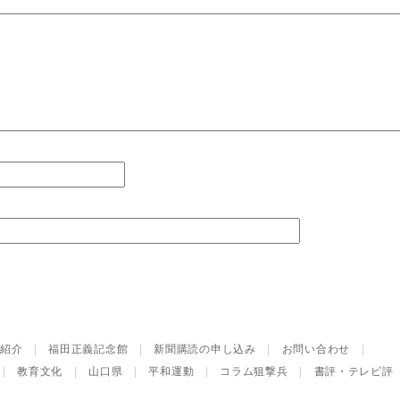
紹介
|
福田正義記念館
|
新聞購読の申し込み
|
お問い合わせ
|
|
教育文化
|
山口県
|
平和運動
|
コラム狙撃兵
|
書評・テレビ評