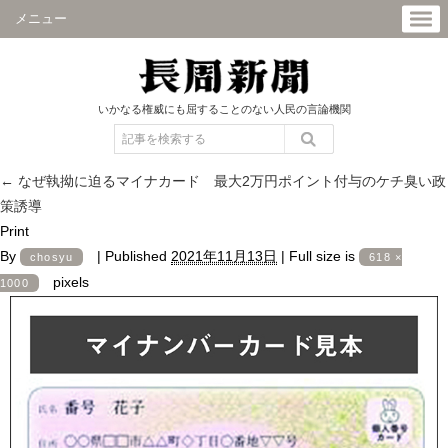
メニュー
いかなる権威にも屈することのない人民の言論機関
←
なぜ執拗に迫るマイナカード 最大2万円ポイント付与のケチ臭い政
策誘導
Print
By
|
Published
2021年11月13日
|
Full size is
chosyu
618 ×
pixels
1000