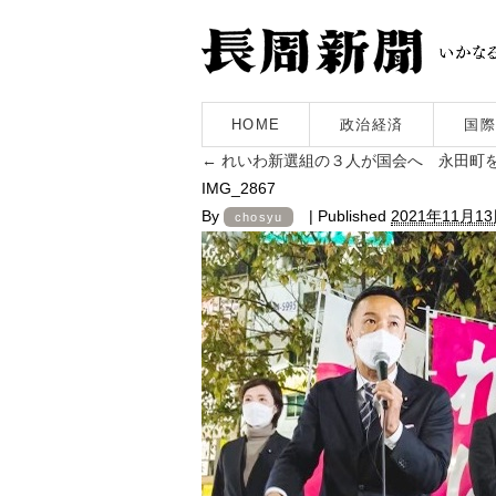
HOME
政治経済
国際
←
れいわ新選組の３人が国会へ 永田町
IMG_2867
By
|
Published
2021年11月1
chosyu