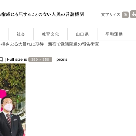
社会
教育文化
山口県
平和運動
を揺さぶる大暴れに期待 新宿で衆議院選の報告街宣
3日
|
Full size is
pixels
350 × 350