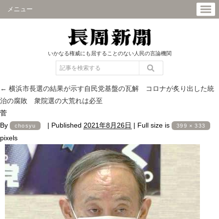
メニュー
いかなる権威にも屈することのない人民の言論機関
←
横浜市長選の結果が示す自民党基盤の瓦解 コロナが炙り出した統
治の腐敗 衆院選の大荒れは必至
菅
By
|
Published
2021年8月26日
|
Full size is
chosyu
399 × 333
pixels