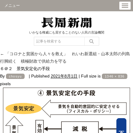
メニュー
いかなる権威にも屈することのない人民の言論機関
←
「コロナと貧困から人々を救え」 れいわ新選組・山本太郎の列島
行脚続く 積極財政で供給力を守る
６＠２ 景気安定化の手段
By
|
Published
2021年8月1日
|
Full size is
chosyu
1346 × 836
pixels