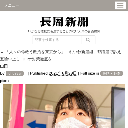
メニュー
いかなる権威にも屈することのない人民の言論機関
←
「人々の命救う政治を東京から」 れいわ新選組、都議選で訴え
五輪中止しコロナ対策徹底を
山田
By
|
Published
2021年6月29日
|
Full size is
chosyu
947 × 945
pixels