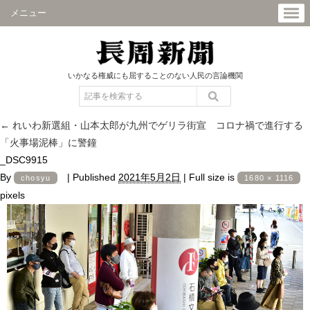
メニュー
いかなる権威にも屈することのない人民の言論機関
←
れいわ新選組・山本太郎が九州でゲリラ街宣 コロナ禍で進行する
「火事場泥棒」に警鐘
_DSC9915
By
|
Published
2021年5月2日
|
Full size is
chosyu
1680 × 1116
pixels