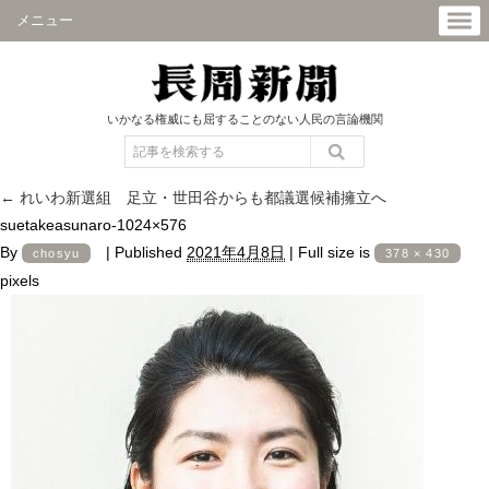
メニュー
いかなる権威にも屈することのない人民の言論機関
←
れいわ新選組 足立・世田谷からも都議選候補擁立へ
suetakeasunaro-1024×576
By
|
Published
2021年4月8日
|
Full size is
chosyu
378 × 430
pixels