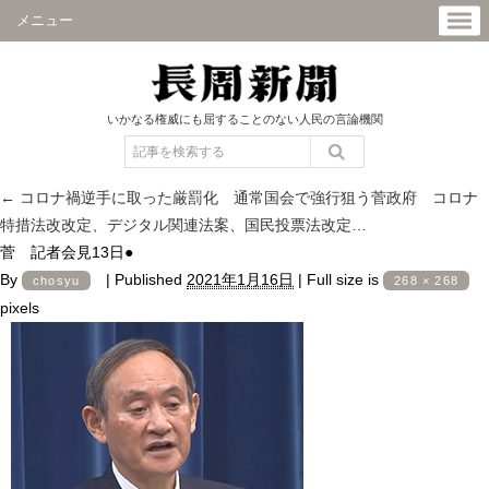
メニュー
いかなる権威にも屈することのない人民の言論機関
←
コロナ禍逆手に取った厳罰化 通常国会で強行狙う菅政府 コロナ
特措法改改定、デジタル関連法案、国民投票法改定…
菅 記者会見13日●
By
|
Published
2021年1月16日
|
Full size is
chosyu
268 × 268
pixels