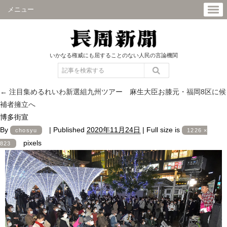
メニュー
いかなる権威にも屈することのない人民の言論機関
←
注目集めるれいわ新選組九州ツアー 麻生大臣お膝元・福岡8区に候
補者擁立へ
博多街宣
By
|
Published
2020年11月24日
|
Full size is
chosyu
1226 ×
pixels
823