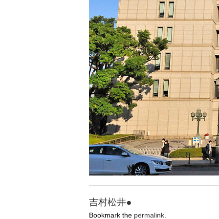
吉村松井●
Bookmark the
permalink
.