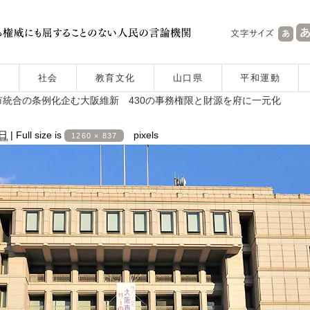
社会
教育文化
山口県
平和運動
統合の条例化企む大阪維新 430の事務権限と財源を府に一元化
2日
|
Full size is
pixels
1260 × 837