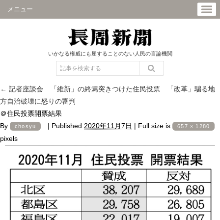
メニュー
いかなる権威にも屈することのない人民の言論機関
←
記者座談会 「維新」の終焉突きつけた住民投票 「改革」騙る地
方自治破壊に怒りの審判
＠住民投票開票結果
By
|
Published
2020年11月7日
|
Full size is
chosyu
657 × 1280
pixels