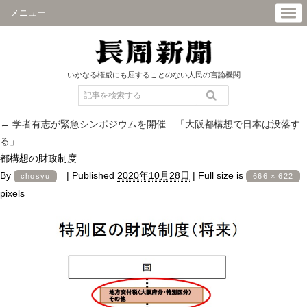
メニュー
いかなる権威にも屈することのない人民の言論機関
←
学者有志が緊急シンポジウムを開催 「大阪都構想で日本は没落す
る」
都構想の財政制度
By
|
Published
2020年10月28日
|
Full size is
chosyu
666 × 622
pixels